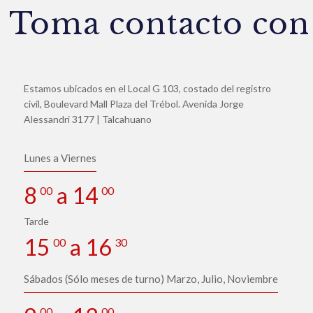
Toma contacto con
Estamos ubicados en el Local G 103, costado del registro
civil, Boulevard Mall Plaza del Trébol. Avenida Jorge
Alessandri 3177 | Talcahuano
Lunes a Viernes
8
a 14
00
00
Tarde
15
a 16
00
30
Sábados (Sólo meses de turno) Marzo, Julio, Noviembre
00
00