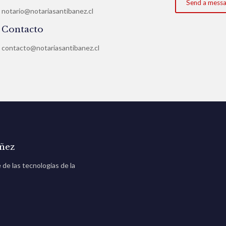
notario@notariasantibanez.cl
Contacto
contacto@notariasantibanez.cl
añez
de las tecnologías de la