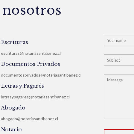
 nosotros
Escrituras
escrituras@notariasantibanez.cl
Documentos Privados
documentosprivados@notariasantibanez.cl
Letras y Pagarés
letrasypagares@notariasantibanez.cl
Abogado
abogado@notariasantibanez.cl
Notario