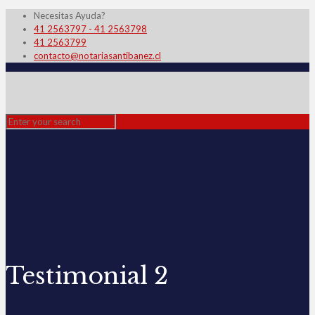
Necesitas Ayuda?
41 2563797 - 41 2563798
41 2563799
contacto@notariasantibanez.cl
Testimonial 2