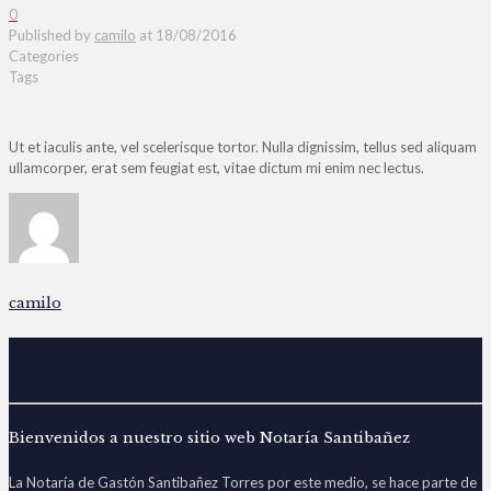
0
Published by
camilo
at
18/08/2016
Categories
Tags
Ut et iaculis ante, vel scelerisque tortor. Nulla dignissim, tellus sed aliquam
ullamcorper, erat sem feugiat est, vitae dictum mi enim nec lectus.
camilo
Bienvenidos a nuestro sitio web Notaría Santibañez
La Notaría de Gastón Santibañez Torres por este medio, se hace parte de