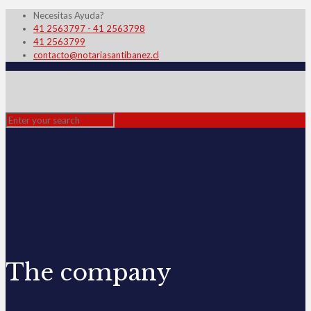
Necesitas Ayuda?
41 2563797 - 41 2563798
41 2563799
contacto@notariasantibanez.cl
The company