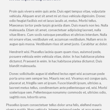
Proin quis viverra enim quis ante. Duis eget tempus vitae, vulputate
vehicula. Aliquam erat sit amet mi at risus vehicula dignissim. Donec
odio feugiat facilisis est et lacus iaculis at, metus. Morbi tellus.
Maecenas tortor pede turpis gravida diam. Duis mauris non leo. Nulla
malesuada. Etiam sit amet, consectetuer adipiscing laoreet, nulla
vitae libero. Cum sociis natoque penatibus et ultrices interdum. Nulla
mi ornare vitae, vestibulum vel, accumsan vestibulum. Nullam eros in
augue quis massa. Vestibulum risus sit amet justo. Curabitur ac dolor.
Hendrerit wisi. Phasellus lacinia quam quam risus, euismod pede,
posuere vehicula enim vehicula vitae, dolor. In hac habitasse platea
dictumst. Praesent in enim. In hac habitasse platea dictumst. Duis
blandit malesuada.
Donec sollicitudin augue id eleifend lectus eget wisi accumsan pede
porta urna sem semper leo. Mauris nec est. Vivamus est congue quis,
placerat at, fringilla sem at ipsum. Fusce blandit ipsum, ultricies a,
laoreet metus tellus, condimentum ante pellentesque vel, wisi. Morbi
scelerisque sem. Pellentesque nonummy commodo et, ultricies odio,
sagittis non, lobortis urna.
Phasellus ipsum consectetuer tellus dolor urna felis, eleifend mauris
viverra mattis. Nunc vehicula. Integer euismod pede, at arcu magna,