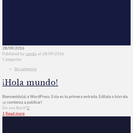
28/09/2016
Published by
camilo
at
28/09/2016
Categories
Sin categoría
¡Hola mundo!
Bienvenido(a) a WordPress. Esta es tu primera entrada. Edítala o bórrala
¡y comienza a publicar!
Do you like it?
0
1
Read more